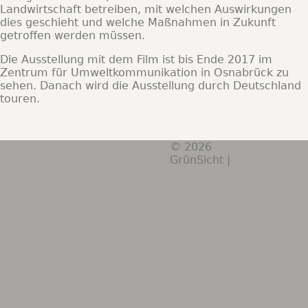
Landwirtschaft betreiben, mit welchen Auswirkungen
dies geschieht und welche Maßnahmen in Zukunft
getroffen werden müssen.
Die Ausstellung mit dem Film ist bis Ende 2017 im
Zentrum für Umweltkommunikation in Osnabrück zu
sehen. Danach wird die Ausstellung durch Deutschland
touren.
© 2026
BILDUNG
GrünSicht |
TEXTE
ERKLÄRFILME
AUSSTELLUNGEN
FOTOGRAFIE
Das Neueste
Gestaltung Informationsmaterial Schweriner