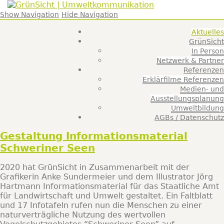
GrünSicht |
Franzis Brüse
Umweltkommunik
Show Navigation
Hide Navigation
Aktuelles
GrünSicht
In Person
Netzwerk & Partner
Referenzen
Erklärfilme Referenzen
Medien- und
Ausstellungsplanung
Umweltbildung
AGBs / Datenschutz
Gestaltung Informationsmaterial
Schweriner Seen
2020 hat GrünSicht in Zusammenarbeit mit der
Grafikerin Anke Sundermeier und dem Illustrator Jörg
Hartmann Informationsmaterial für das Staatliche Amt
für Landwirtschaft und Umwelt gestaltet. Ein Faltblatt
und 17 Infotafeln rufen nun die Menschen zu einer
naturverträgliche Nutzung des wertvollen