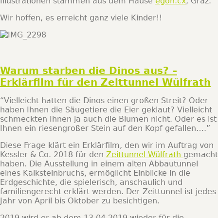
Illustrationen stammen aus dem Hause
egon.cx
, Graz.
Wir hoffen, es erreicht ganz viele Kinder!!
Warum starben die Dinos aus? –
Erklärfilm für den Zeittunnel Wülfrath
“Vielleicht hatten die Dinos einen großen Streit? Oder
haben Ihnen die Säugetiere die Eier geklaut? Vielleicht
schmeckten Ihnen ja auch die Blumen nicht. Oder es ist
Ihnen ein riesengroßer Stein auf den Kopf gefallen….”
Diese Frage klärt ein Erklärfilm, den wir im Auftrag von
Kessler & Co. 2018 für den
Zeittunnel Wülfrath
gemacht
haben. Die Ausstellung in einem alten Abbautunnel
eines Kalksteinbruchs, ermöglicht Einblicke in die
Erdgeschichte, die spielerisch, anschaulich und
familiengerecht erklärt werden. Der Zeittunnel ist jedes
Jahr von April bis Oktober zu besichtigen.
2019 wird er ab dem 13.04.2019 wieder für die