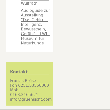
Wülfrath
Audioguide zur
Ausstellung
“Das Gehirn –
Intelligenz,
Bewusstsein,
Gefühl” – LWL-
Museum für
Naturkunde
Kontakt
Franzis Brüse
Fon 0251.53558060
Mobil
0163.3165621
info@gruensicht.com