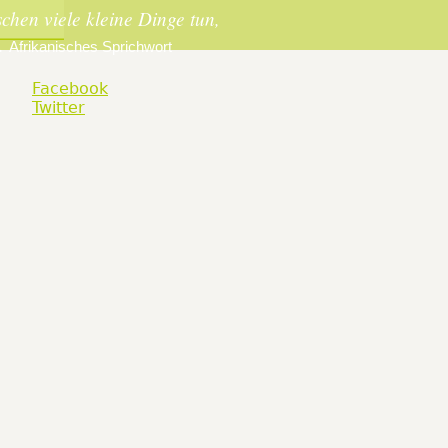
chen viele kleine Dinge tun,
n.
Afrikanisches Sprichwort
Facebook
Twitter