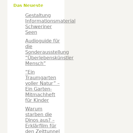
Das Neueste
Gestaltung
Informationsmaterial
Schweriner
Seen
Audioguide für
die
Sonderausstellung
“Überlebenskünstler
Mensch”
“Ein
Traumgarten
voller Natur” –
Ein Garten-
Mitmachheft
für Kinder
Warum
starben die
Dinos aus? –
Erklärfilm für
den Zeittunnel