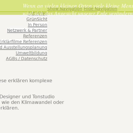
eltkommunikation
Wenn an vielen kleinen Orten viele kleine Mens
Show Navigation
Hide Navigation
wird sich das Angesicht unserer Erde veränder
Aktuelles
GrünSicht
In Person
Netzwerk & Partner
Referenzen
Erklärfilme Referenzen
d Ausstellungsplanung
Umweltbildung
AGBs / Datenschutz
iese erklären komplexe
 Designer und Tonstudio
e, wie den Klimawandel oder
rklären.