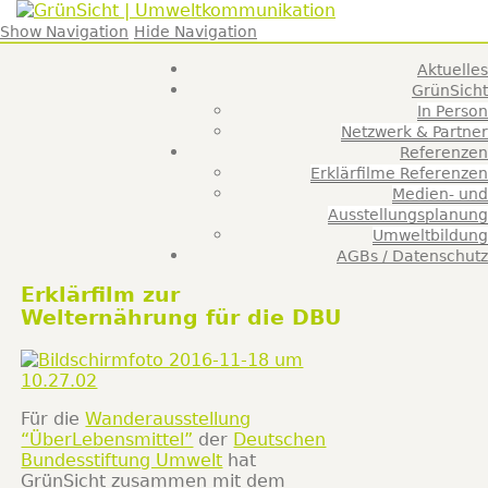
GrünSicht |
Franzis Brüse
Umweltkommunik
Show Navigation
Hide Navigation
Aktuelles
GrünSicht
In Person
Netzwerk & Partner
Referenzen
Erklärfilme Referenzen
Medien- und
Ausstellungsplanung
Umweltbildung
AGBs / Datenschutz
Erklärfilm zur
Welternährung für die DBU
Für die
Wanderausstellung
“ÜberLebensmittel”
der
Deutschen
Bundesstiftung Umwelt
hat
GrünSicht zusammen mit dem